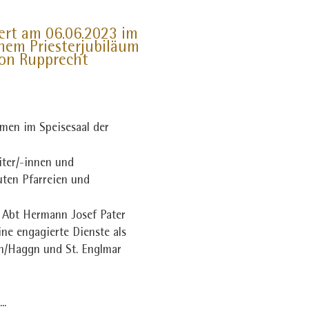
ert am 06.06.2023 im
rnem Priesterjubiläum
eon Rupprecht
men im Speisesaal der
iter/-innen und
uten Pfarreien und
 Abt Hermann Josef Pater
ine engagierte Dienste als
en/Haggn und St. Englmar
....