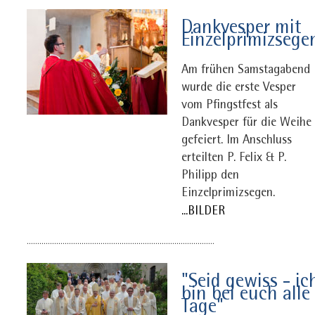
Dankvesper mit
Einzelprimizsege
Am frühen Samstagabend
wurde die erste Vesper
vom Pfingstfest als
Dankvesper für die Weihe
gefeiert. Im Anschluss
erteilten P. Felix & P.
Philipp den
Einzelprimizsegen.
...BILDER
.........................................................................................
"Seid gewiss - ic
bin bei euch alle
Tage"